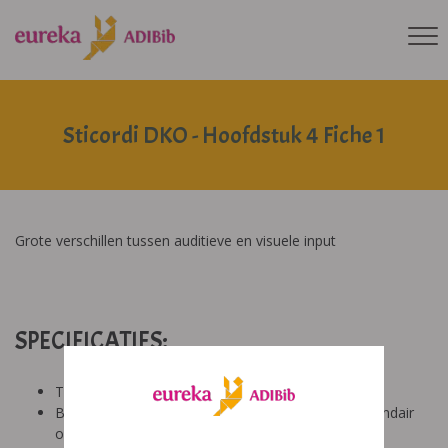
Sticordi DKO - Hoofdstuk 4 Fiche 1
Grote verschillen tussen auditieve en visuele input
SPECIFICATIES:
Tool: van ons
Besproken Leeftijd: basisonderwijs (6-9 jaar), secundair
onderwijs (12-14 jaar), basisonderwijs (9-12 jaar)