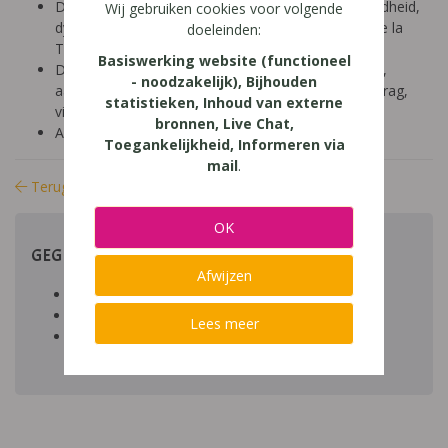
Diagnose: ADHD, ADD, autisme/ASS, hoogbegaafdheid,
Wij gebruiken cookies voor volgende
dyscalculie, dyslexie, dyspraxie/DCD, NLD, Gilles de la
doeleinden:
Tourette, dysfasie, leerproblemen
Basiswerking website (functioneel
Domein: leren studeren, organisatie klas en school,
- noodzakelijk), Bijhouden
aandacht en concentratie, schrijven, structuur, gedrag,
statistieken, Inhoud van externe
visueel-ruimtelijk
bronnen, Live Chat,
Aard: praktisch
Toegankelijkheid, Informeren via
mail
.
Terug naar bibliotheek
OK
GEGEVENS
Afwijzen
Auteur artikel:
Datum toegevoegd:
Lees meer
Download:
bestand