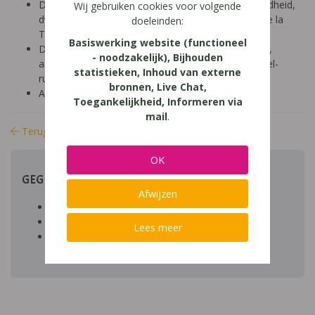
Diagnose: ADHD, ADD, autisme/ASS, hoogbegaafdheid,
Wij gebruiken cookies voor volgende
dyscalculie, dyslexie, dyspraxie/DCD, NLD, Gilles de la
doeleinden:
Tourette, dysfasie, leerproblemen
Basiswerking website (functioneel
Domein: leren studeren, organisatie klas en school,
- noodzakelijk), Bijhouden
aandacht en concentratie, structuur, gedrag, visueel-
statistieken, Inhoud van externe
ruimtelijk
bronnen, Live Chat,
Aard: praktisch
Toegankelijkheid, Informeren via
mail
.
Terug naar bibliotheek
OK
GEGEVENS
Afwijzen
Auteur artikel:
Datum toegevoegd: 21/05/2014
Lees meer
Download:
bestand