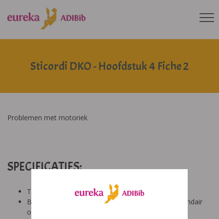
Sticordi DKO - Hoofdstuk 4 Fiche 2
Problemen met motoriek
SPECIFICATIES:
Tool: van ons
Besproken Leeftijd: basisonderwijs (6-9 jaar), secundair
onderwijs (12-14 jaar), basisonderwijs (9-12 jaar)