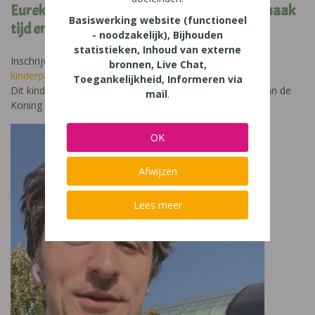
Eureka wil elk kind in zijn talent! Help ons, maak
Basiswerking website (functioneel
tijd en kom af!
- noodzakelijk), Bijhouden
statistieken, Inhoud van externe
Inschrijven is noodzakelijk:
https://fienta.com/nl/fsm-
bronnen, Live Chat,
kinderparlement
Toegankelijkheid, Informeren via
Dit kinderparlement is mogelijk gemaakt met de steun van de
mail
.
Koning Boudewijnstichting.
OK
Afwijzen
Lees meer