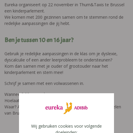
Eureka organiseert op 22 november in Thurn&Taxis te Brussel
een kinderparlement.
We komen met 200 gezinnen samen om te stemmen rond de
redelijke aanpassingen die jij hebt.
Ben je tussen 10 en 16 jaar?
Gebruik je redelijke aanpassingen in de klas om je dyslexie,
dyscalculie of een ander leerprobleem te ondersteunen?
Kom dan samen met je ouder of grootouder naar het
kinderparlement en stem mee!
Schrijf je samen met een volwassenen in.
Wanneer? 22 november
Hoelaat? Van 14u00 tot 16u00.
Waar? Av. du Port 86C, 1000 Bruxelles. 10 minuten wandelen
van Brussel-Noord
Wij gebruiken cookies voor volgende
doeleinden: