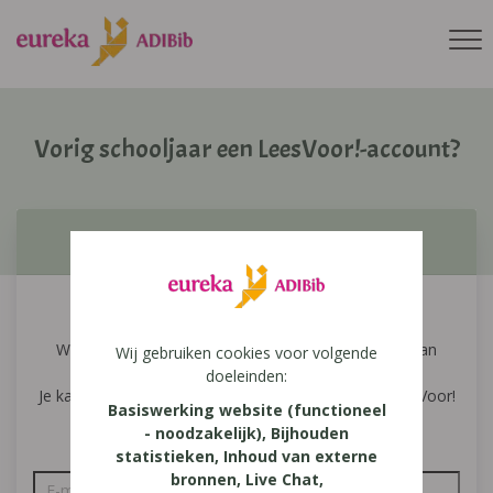
Vorig schooljaar een LeesVoor!-account?
Had je vorig schooljaar een LeesVoor!-account?
Geef hier je emailadres op.
We mailen je een link waarmee je je wachtwoord kan
Wij gebruiken cookies voor volgende
aanpassen.
doeleinden:
Je kan kiezen voor hetzelfde wachtwoord als op LeesVoor!
Basiswerking website (functioneel
Vlaanderen.
- noodzakelijk), Bijhouden
statistieken, Inhoud van externe
bronnen, Live Chat,