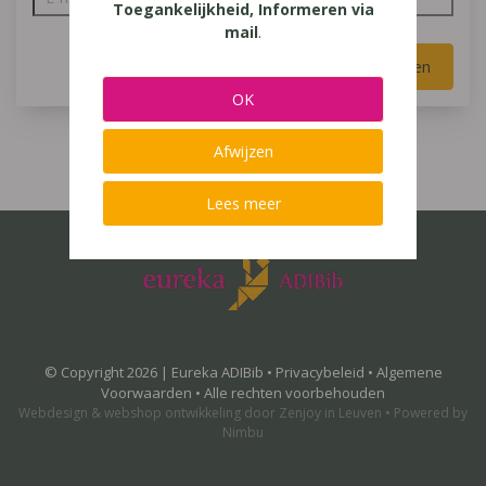
Toegankelijkheid, Informeren via
mail
.
Versturen
OK
Afwijzen
Lees meer
© Copyright 2026 | Eureka ADIBib •
Privacybeleid
•
Algemene
Voorwaarden
• Alle rechten voorbehouden
Webdesign
&
webshop ontwikkeling
door
Zenjoy in Leuven
•
Powered by
Nimbu