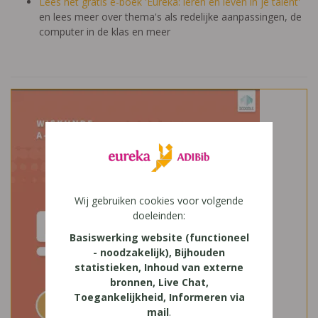
Lees het gratis e-boek 'Eureka: leren en leven in je talent'
en lees meer over thema's als redelijke aanpassingen, de
computer in de klas en meer
Wij gebruiken cookies voor volgende
doeleinden:
Basiswerking website (functioneel
- noodzakelijk), Bijhouden
statistieken, Inhoud van externe
bronnen, Live Chat,
Toegankelijkheid, Informeren via
mail
.