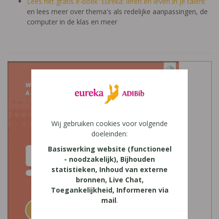
Lees het gratis e-boek 'Eureka: leren en leven in je talent'
en lees meer over thema's als redelijke aanpassingen, de
computer in de klas en meer
Wij gebruiken cookies voor volgende
doeleinden:
Basiswerking website (functioneel
- noodzakelijk), Bijhouden
statistieken, Inhoud van externe
bronnen, Live Chat,
Toegankelijkheid, Informeren via
mail
.