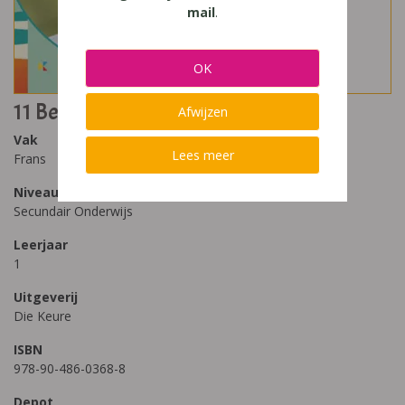
mail
.
OK
11 Beaufort
Afwijzen
Vak
Lees meer
Frans
Niveau
Secundair Onderwijs
Leerjaar
1
Uitgeverij
Die Keure
ISBN
978-90-486-0368-8
Depot