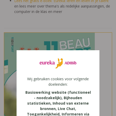
Lees het gratis e-boek 'Eureka: leren en leven in je talent'
en lees meer over thema's als redelijke aanpassingen, de
computer in de klas en meer
Wij gebruiken cookies voor volgende
doeleinden:
Basiswerking website (functioneel
- noodzakelijk), Bijhouden
statistieken, Inhoud van externe
bronnen, Live Chat,
Toegankelijkheid, Informeren via