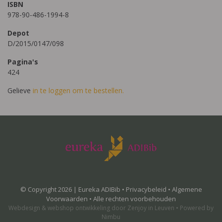
ISBN
978-90-486-1994-8
Depot
D/2015/0147/098
Pagina's
424
Gelieve
in te loggen om te bestellen.
© Copyright 2026 | Eureka ADIBib •
Privacybeleid
•
Algemene
Voorwaarden
• Alle rechten voorbehouden
Webdesign
&
webshop ontwikkeling
door
Zenjoy in Leuven
•
Powered by
Nimbu