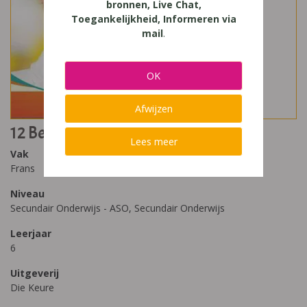
bronnen, Live Chat,
Toegankelijkheid, Informeren via
mail
.
OK
Afwijzen
12 Beaufort
Lees meer
Vak
Frans
Niveau
Secundair Onderwijs - ASO, Secundair Onderwijs
Leerjaar
6
Uitgeverij
Die Keure