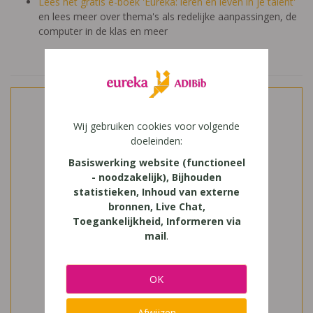
Lees het gratis e-boek 'Eureka: leren en leven in je talent'
en lees meer over thema's als redelijke aanpassingen, de
computer in de klas en meer
Wij gebruiken cookies voor volgende
doeleinden:
Basiswerking website (functioneel
- noodzakelijk), Bijhouden
statistieken, Inhoud van externe
bronnen, Live Chat,
Toegankelijkheid, Informeren via
mail
.
OK
Afwijzen