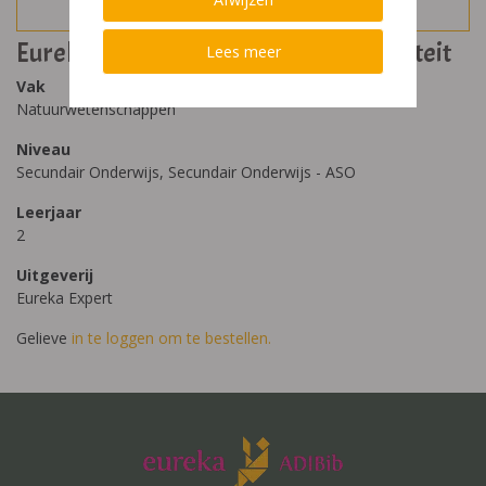
Eureka VOLT 2SO energie en electriciteit
Lees meer
Vak
Natuurwetenschappen
Niveau
Secundair Onderwijs, Secundair Onderwijs - ASO
Leerjaar
2
Uitgeverij
Eureka Expert
Gelieve
in te loggen om te bestellen.