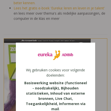
beter kennen.
Lees het gratis e-boek 'Eureka: leren en leven in je talent'
en lees meer over thema's als redelijke aanpassingen, de
computer in de klas en meer
Wij gebruiken cookies voor volgende
doeleinden:
Basiswerking website (functioneel
- noodzakelijk), Bijhouden
statistieken, Inhoud van externe
bronnen, Live Chat,
Toegankelijkheid, Informeren via
mail
.