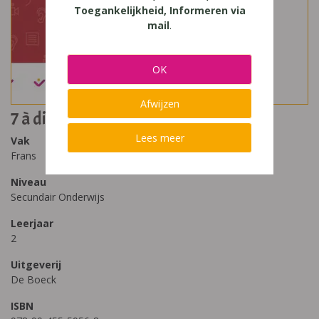
Toegankelijkheid, Informeren via
mail
.
OK
Afwijzen
7 à dire 2 - Leerwerkboek
Lees meer
Vak
Frans
Niveau
Secundair Onderwijs
Leerjaar
2
Uitgeverij
De Boeck
ISBN