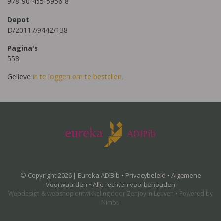
978-90-455-5956-8
Depot
D/20117/9442/138
Pagina's
558
Gelieve
in te loggen om te bestellen.
© Copyright 2026 | Eureka ADIBib •
Privacybeleid
•
Algemene
Voorwaarden
• Alle rechten voorbehouden
Webdesign
&
webshop ontwikkeling
door
Zenjoy in Leuven
•
Powered by
Nimbu