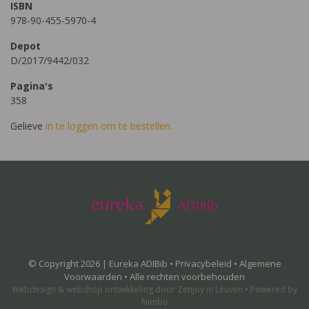
ISBN
978-90-455-5970-4
Depot
D/2017/9442/032
Pagina's
358
Gelieve
in te loggen om te bestellen.
© Copyright 2026 | Eureka ADIBib •
Privacybeleid
•
Algemene
Voorwaarden
• Alle rechten voorbehouden
Webdesign
&
webshop ontwikkeling
door
Zenjoy in Leuven
•
Powered by
Nimbu