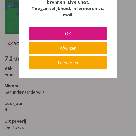
bronnen, Live Chat,
Toegankelijkheid, Informeren via
mail
.
OK
Afwijzen
7 à vous 4 - leerwerkboek
Lees meer
Vak
Frans
Niveau
Secundair Onderwijs
Leerjaar
4
Uitgeverij
De Boeck