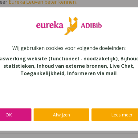
leer
Eureka Leuven beter kennen.
 leven in je talent'
en lees meer over thema's als redelijke 
vous 6
Wij gebruiken cookies voor volgende doeleinden:
siswerking website (functioneel - noodzakelijk), Bijhou
statistieken, Inhoud van externe bronnen, Live Chat,
Toegankelijkheid, Informeren via mail
.
au
dair Onderwijs, Secundair Onderwijs - TSO
aar
OK
Afwijzen
Lees meer
verij
n