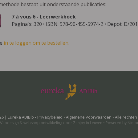
methode bestaat uit onderstaande publicaties:
7 à vous 6 - Leerwerkboek
Pagina's: 320 • ISBN: 978-90-455-5974-2 • Depot: D/20
ve
in te loggen om te bestellen.
26 | Eureka ADIBib •
Privacybeleid
•
Algemene Voorwaarden
• Alle rechte
Webdesign
&
webshop ontwikkeling
door
Zenjoy in Leuven
•
Powered by Nimb