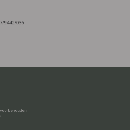
17/9442/036
n voorbehouden
u