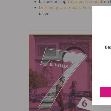
bezoek ons op
Youtube
,
Facebook
en 
Lees het gratis e-boek 'Eureka: leren en
meer
7 a 
Vak
Ba
Frans
Nive
Secun
Leerj
6
Uitge
Van I