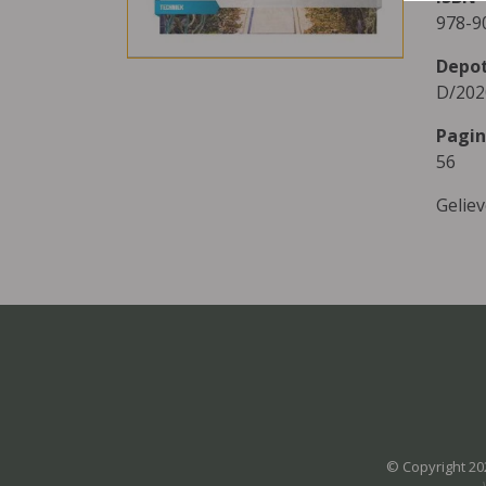
978-9
Depo
D/202
Pagin
56
Gelie
© Copyright 20