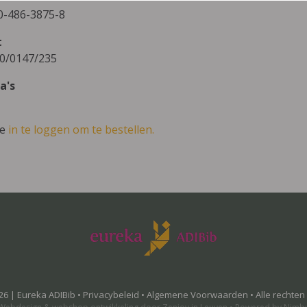
0-486-3875-8
t
0/0147/235
a's
ve
in te loggen om te bestellen.
26 | Eureka ADIBib •
Privacybeleid
•
Algemene Voorwaarden
• Alle rechte