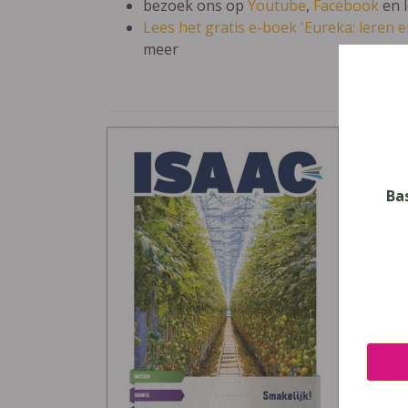
bezoek ons op
Youtube
,
Facebook
en 
Lees het gratis e-boek 'Eureka: leren en
meer
Isaa
Vak
Aardr
Ba
Nive
Secun
Leerj
1, 2
Uitge
Die K
ISBN