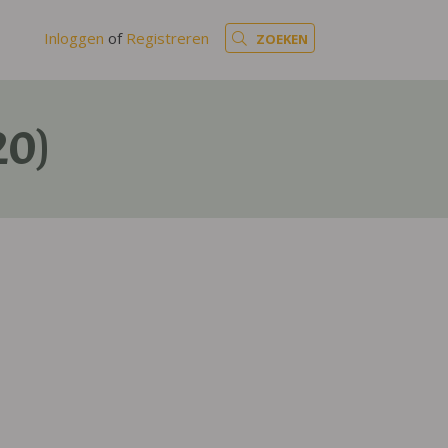
Inloggen
of
Registreren
ZOEKEN
20)