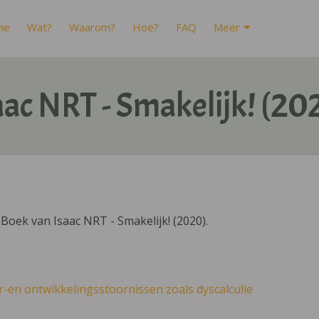
me
Wat?
Waarom?
Hoe?
FAQ
Meer
aac NRT - Smakelijk! (20
oek van Isaac NRT - Smakelijk! (2020).
r-en ontwikkelingsstoornissen zoals dyscalculie