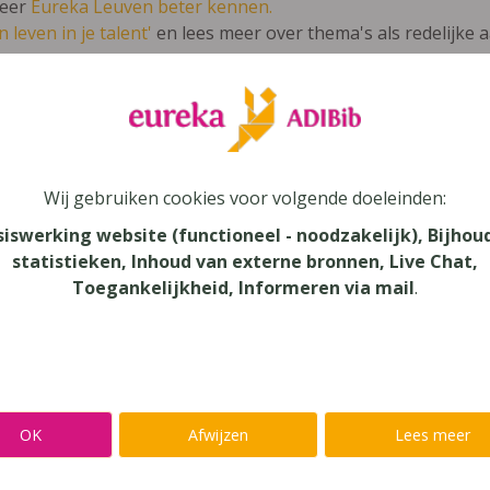
leer
Eureka Leuven beter kennen.
 leven in je talent'
en lees meer over thema's als redelijke 
c NRT - Smakelijk! (2020)
Wij gebruiken cookies voor volgende doeleinden:
ijkskunde, Natuurwetenschappen, Techniek
siswerking website (functioneel - noodzakelijk), Bijhou
statistieken, Inhoud van externe bronnen, Live Chat,
au
Toegankelijkheid, Informeren via mail
.
dair Onderwijs - ASO
aar
verij
OK
Afwijzen
Lees meer
eure