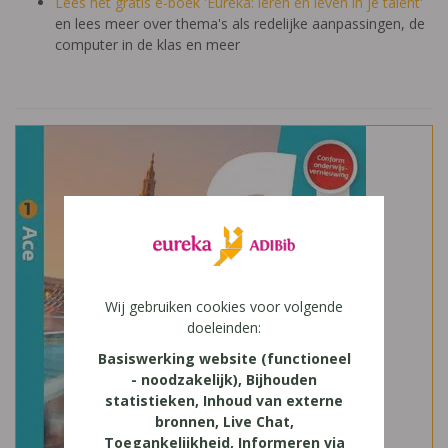
Lees het gratis e-boek 'Eureka: leren en leven in je talent'
en lees meer over thema's als redelijke aanpassingen, de
computer in de klas en meer
Wij gebruiken cookies voor volgende
doeleinden:
Basiswerking website (functioneel
- noodzakelijk), Bijhouden
statistieken, Inhoud van externe
bronnen, Live Chat,
Toegankelijkheid, Informeren via