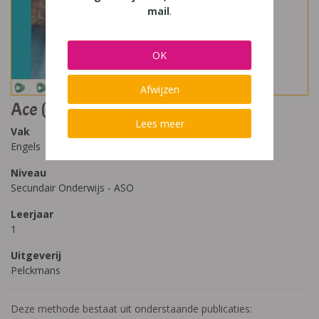
mail
.
OK
Afwijzen
Ace (2020) 1
Lees meer
Vak
Engels
Niveau
Secundair Onderwijs - ASO
Leerjaar
1
Uitgeverij
Pelckmans
Deze methode bestaat uit onderstaande publicaties: