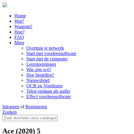
Home
Wat?
Waarom?
Hoe?
FAQ
Meer
Overtuig je netwerk
Start met voorleessoftware
Start met de computer
Leerstoornissen
Wie zijn wij?
Hoe bestellen?
Nieuwsbrief
OCR en Voorlezen
Tekst opslaan als audio
Effect voorleessoftware
Inloggen
of
Registreren
Zoeken
Ace (2020) 5