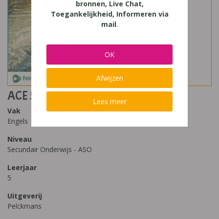
bronnen, Live Chat,
Toegankelijkheid, Informeren via
mail
.
OK
Afwijzen
ACE 5 Textbook
Lees meer
Vak
Engels
Niveau
Secundair Onderwijs - ASO
Leerjaar
5
Uitgeverij
Pelckmans