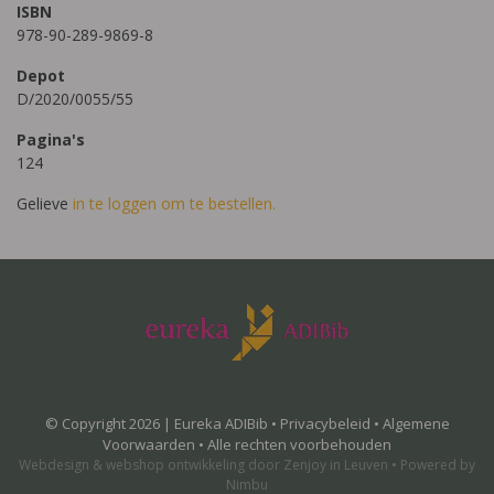
ISBN
978-90-289-9869-8
Depot
D/2020/0055/55
Pagina's
124
Gelieve
in te loggen om te bestellen.
© Copyright 2026 | Eureka ADIBib •
Privacybeleid
•
Algemene
Voorwaarden
• Alle rechten voorbehouden
Webdesign
&
webshop ontwikkeling
door
Zenjoy in Leuven
•
Powered by
Nimbu