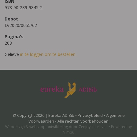
ISBN
978-90-289-9845-2
Depot
D/2020/0055/62
Pagina's
208
Gelieve
in te loggen om te bestellen.
© Copyright 2026 | Eureka ADIBib •
Privacybeleid
•
Algemene
Voorwaarden
• Alle rechten voorbehouden
Webdesign
&
webshop ontwikkeling
door
Zenjoy in Leuven
•
Powered by
Nimbu