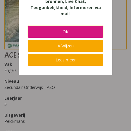
bronnen, Live Chat,
Toegankelijkheid, Informeren via
mail
.
OK
Afwijzen
ACE 5 Workbook
Lees meer
Vak
Engels
Niveau
Secundair Onderwijs - ASO
Leerjaar
5
Uitgeverij
Pelckmans