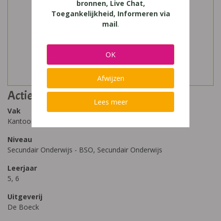
bronnen, Live Chat,
Toegankelijkheid, Informeren via
mail
.
OK
Afwijzen
Actie! 5-6 Office
Lees meer
Vak
Kantoor, Verkoop
Niveau
Secundair Onderwijs - BSO, Secundair Onderwijs
Leerjaar
5, 6
Uitgeverij
De Boeck