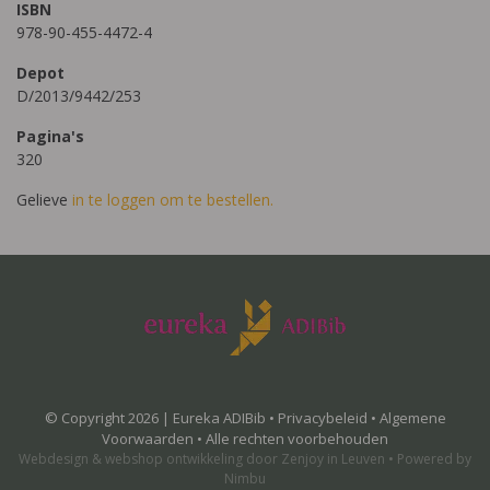
ISBN
978-90-455-4472-4
Depot
D/2013/9442/253
Pagina's
320
Gelieve
in te loggen om te bestellen.
© Copyright 2026 | Eureka ADIBib •
Privacybeleid
•
Algemene
Voorwaarden
• Alle rechten voorbehouden
Webdesign
&
webshop ontwikkeling
door
Zenjoy in Leuven
•
Powered by
Nimbu