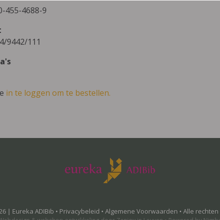
0-455-4688-9
t
4/9442/111
a's
ve
in te loggen om te bestellen.
26 | Eureka ADIBib •
Privacybeleid
•
Algemene Voorwaarden
• Alle rechte