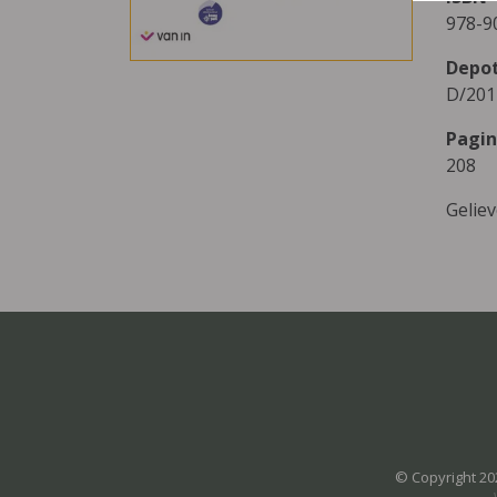
978-9
Depo
D/201
Pagin
208
Gelie
© Copyright 20