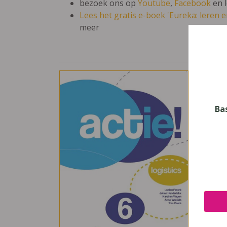
bezoek ons op
Youtube
,
Facebook
en 
Lees het gratis e-boek 'Eureka: leren en
meer
Acti
Vak
Kanto
Ba
Nive
Secun
Leerj
6
Uitge
De Bo
ISBN