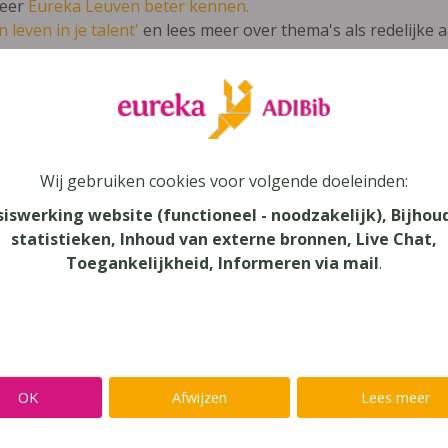
leer
Eureka Leuven beter kennen.
 leven in je talent'
en lees meer over thema's als redelijke 
e! 6 Logistics
Wij gebruiken cookies voor volgende doeleinden:
or
siswerking website (functioneel - noodzakelijk), Bijhou
statistieken, Inhoud van externe bronnen, Live Chat,
au
Toegankelijkheid, Informeren via mail
.
dair Onderwijs - BSO, Secundair Onderwijs
aar
verij
OK
Afwijzen
Lees meer
eck