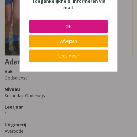
Toegankelijkheid, Informeren via
mail
.
OK
Afwijzen
Lees meer
Adem 1 - Samen sterk
Vak
Godsdienst
Niveau
Secundair Onderwijs
Leerjaar
1
Uitgeverij
Averbode