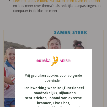
Lees het gratis e-boek 'Eureka: leren en leven in je talent'
en lees meer over thema's als redelijke aanpassingen, de
computer in de klas en meer
Wij gebruiken cookies voor volgende
doeleinden:
Basiswerking website (functioneel
- noodzakelijk), Bijhouden
statistieken, Inhoud van externe
bronnen, Live Chat,