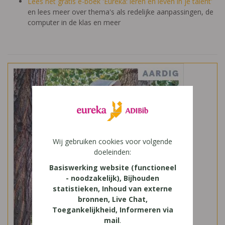
Lees het gratis e-boek 'Eureka: leren en leven in je talent'
en lees meer over thema's als redelijke aanpassingen, de
computer in de klas en meer
Wij gebruiken cookies voor volgende
doeleinden:
Basiswerking website (functioneel
- noodzakelijk), Bijhouden
statistieken, Inhoud van externe
bronnen, Live Chat,
Toegankelijkheid, Informeren via
mail
.