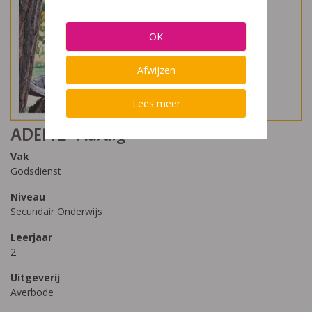
OK
Afwijzen
Lees meer
ADEM 2 - Aardig
Vak
Godsdienst
Niveau
Secundair Onderwijs
Leerjaar
2
Uitgeverij
Averbode