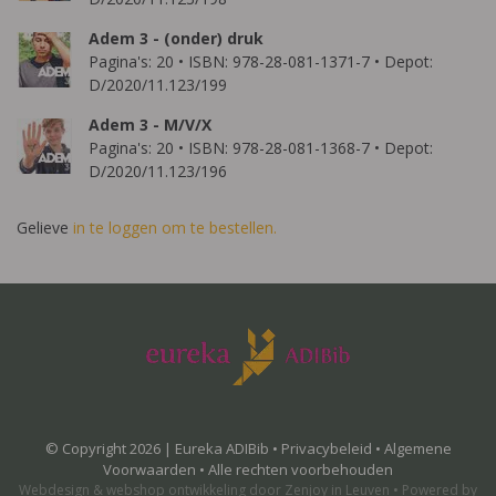
Adem 3 - (onder) druk
Pagina's: 20 • ISBN: 978-28-081-1371-7 • Depot:
D/2020/11.123/199
Adem 3 - M/V/X
Pagina's: 20 • ISBN: 978-28-081-1368-7 • Depot:
D/2020/11.123/196
Gelieve
in te loggen om te bestellen.
© Copyright 2026 | Eureka ADIBib •
Privacybeleid
•
Algemene
Voorwaarden
• Alle rechten voorbehouden
Webdesign
&
webshop ontwikkeling
door
Zenjoy in Leuven
•
Powered by