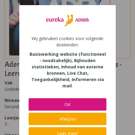
Wij gebruiken cookies voor volgende
doeleinden:
Basiswerking website (functioneel
- noodzakelijk), Bijhouden
Adem 3 (2020) - Pakket van 6 thema's -
statistieken, Inhoud van externe
Leerwerkboeken
bronnen, Live Chat,
Toegankelijkheid, Informeren via
Vak
mail
.
Godsdienst
Niveau
OK
Secundair Onderwijs
Leerjaar
Afwijzen
3
Lees meer