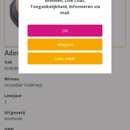
bronnen, Live Chat,
Toegankelijkheid, Informeren via
mail
.
OK
Afwijzen
Adem 3 - M/V/X
Lees meer
Vak
Godsdienst
Niveau
Secundair Onderwijs
Leerjaar
3
Uitgeverij
Averbode
ISBN