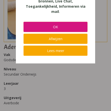
bronnen, Live Chat,
Toegankelijkheid, Informeren via
mail
.
OK
Afwijzen
Adem 3 - Muziek doet leven!
Lees meer
Vak
Godsdienst
Niveau
Secundair Onderwijs
Leerjaar
3
Uitgeverij
Averbode