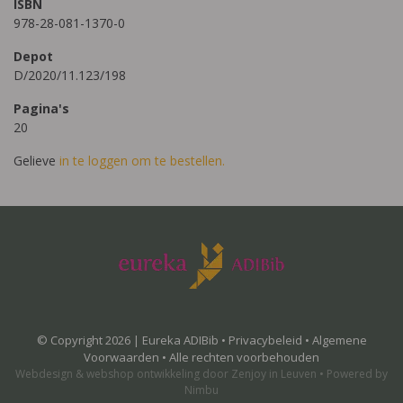
ISBN
978-28-081-1370-0
Depot
D/2020/11.123/198
Pagina's
20
Gelieve
in te loggen om te bestellen.
© Copyright 2026 | Eureka ADIBib •
Privacybeleid
•
Algemene
Voorwaarden
• Alle rechten voorbehouden
Webdesign
&
webshop ontwikkeling
door
Zenjoy in Leuven
•
Powered by
Nimbu