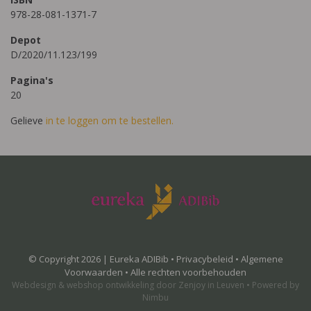
978-28-081-1371-7
Depot
D/2020/11.123/199
Pagina's
20
Gelieve
in te loggen om te bestellen.
© Copyright 2026 | Eureka ADIBib •
Privacybeleid
•
Algemene
Voorwaarden
• Alle rechten voorbehouden
Webdesign
&
webshop ontwikkeling
door
Zenjoy in Leuven
•
Powered by
Nimbu