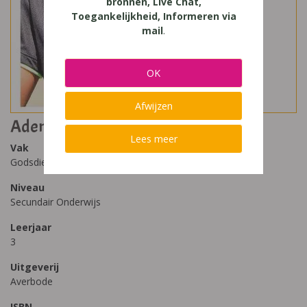
bronnen, Live Chat,
Toegankelijkheid, Informeren via
mail
.
OK
Afwijzen
Adem 3 - (onder) druk
Lees meer
Vak
Godsdienst
Niveau
Secundair Onderwijs
Leerjaar
3
Uitgeverij
Averbode
ISBN