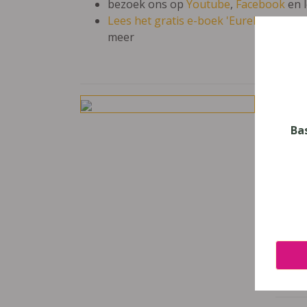
bezoek ons op
Youtube
,
Facebook
en 
Lees het gratis e-boek 'Eureka: leren en
meer
Ade
Vak
Ba
Godsd
Nive
Secun
Leerj
4
Uitge
Averb