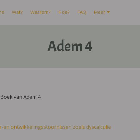
me
Wat?
Waarom?
Hoe?
FAQ
Meer
Adem 4
IBoek van Adem 4.
r-en ontwikkelingsstoornissen zoals dyscalculie