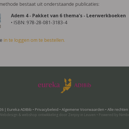
methode bestaat uit onderstaande publicaties:
Adem 4 - Pakket van 6 thema's - Leerwerkboeken
• ISBN: 978-28-081-3183-4
ve
in te loggen om te bestellen.
26 | Eureka ADIBib •
Privacybeleid
•
Algemene Voorwaarden
• Alle rechte
Webdesign
&
webshop ontwikkeling
door
Zenjoy in Leuven
•
Powered by Nimb