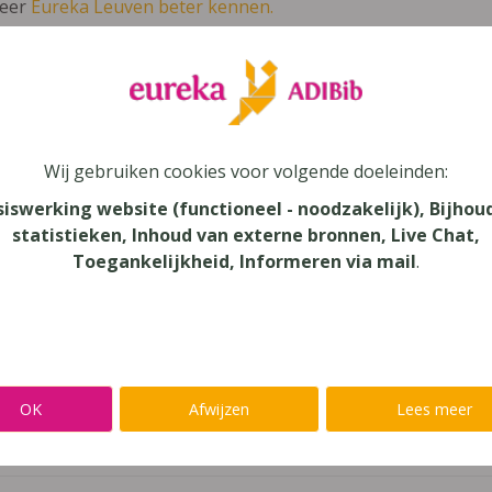
leer
Eureka Leuven beter kennen.
 leven in je talent'
en lees meer over thema's als redelijke 
m 4
Wij gebruiken cookies voor volgende doeleinden:
siswerking website (functioneel - noodzakelijk), Bijhou
ienst
statistieken, Inhoud van externe bronnen, Live Chat,
Toegankelijkheid, Informeren via mail
.
au
dair Onderwijs - ASO, Secundair Onderwijs
aar
OK
Afwijzen
Lees meer
verij
ode