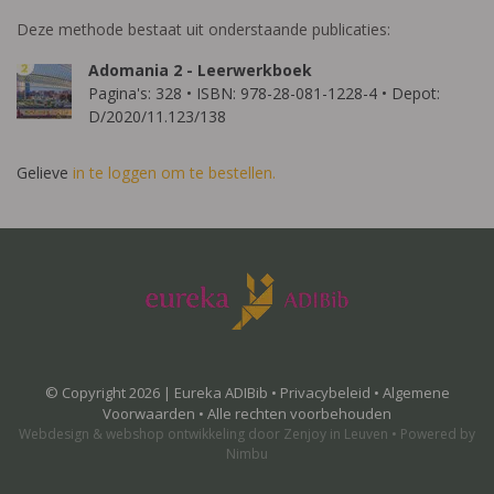
Deze methode bestaat uit onderstaande publicaties:
Adomania 2 - Leerwerkboek
Pagina's: 328 • ISBN: 978-28-081-1228-4 • Depot:
D/2020/11.123/138
Gelieve
in te loggen om te bestellen.
© Copyright 2026 | Eureka ADIBib •
Privacybeleid
•
Algemene
Voorwaarden
• Alle rechten voorbehouden
Webdesign
&
webshop ontwikkeling
door
Zenjoy in Leuven
•
Powered by
Nimbu