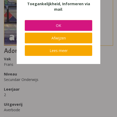
Toegankelijkheid, Informeren via
mail
.
OK
Afwijzen
Adomania (2020) 2
Lees meer
Vak
Frans
Niveau
Secundair Onderwijs
Leerjaar
2
Uitgeverij
Averbode