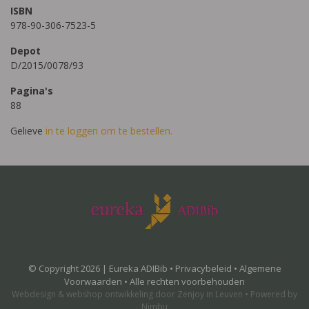
ISBN
978-90-306-7523-5
Depot
D/2015/0078/93
Pagina's
88
Gelieve
in te loggen om te bestellen.
© Copyright 2026 | Eureka ADIBib •
Privacybeleid
•
Algemene
Voorwaarden
• Alle rechten voorbehouden
Webdesign
&
webshop ontwikkeling
door
Zenjoy in Leuven
•
Powered by
Nimbu