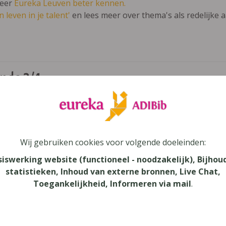
leer
Eureka Leuven beter kennen.
 leven in je talent'
en lees meer over thema's als redelijke 
nda 3/4
au
onderwijs
aar
Wij gebruiken cookies voor volgende doeleinden:
siswerking website (functioneel - noodzakelijk), Bijhou
verij
statistieken, Inhoud van externe bronnen, Live Chat,
n
Toegankelijkheid, Informeren via mail
.
methode bestaat uit onderstaande publicaties:
Agenda 3/4