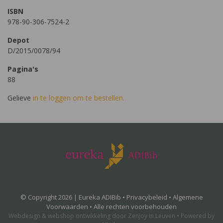
ISBN
978-90-306-7524-2
Depot
D/2015/0078/94
Pagina's
88
Gelieve
in te loggen om te bestellen.
© Copyright 2026 | Eureka ADIBib •
Privacybeleid
•
Algemene
Voorwaarden
• Alle rechten voorbehouden
Webdesign
&
webshop ontwikkeling
door
Zenjoy in Leuven
•
Powered by