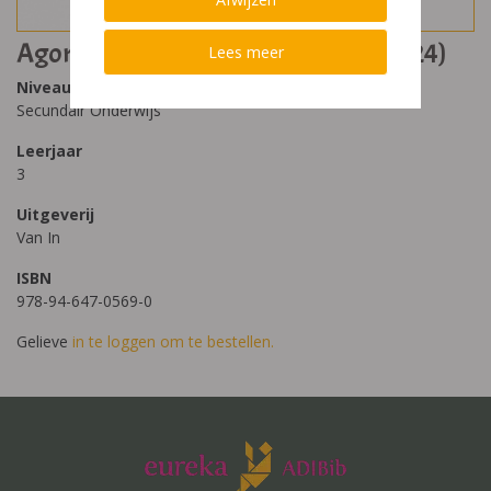
Agora 3 - filosofie leerwerkboek (2024)
Lees meer
Niveau
Secundair Onderwijs
Leerjaar
3
Uitgeverij
Van In
ISBN
978-94-647-0569-0
Gelieve
in te loggen om te bestellen.