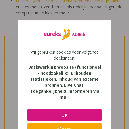
Lees het gratis e-boek 'Eureka: leren en leven in je talent'
en lees meer over thema's als redelijke aanpassingen, de
computer in de klas en meer
Wij gebruiken cookies voor volgende
doeleinden:
Basiswerking website (functioneel
- noodzakelijk), Bijhouden
statistieken, Inhoud van externe
bronnen, Live Chat,
Toegankelijkheid, Informeren via
mail
.
OK
Afwijzen