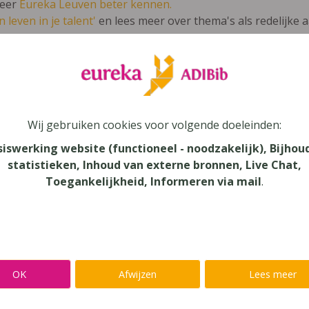
leer
Eureka Leuven beter kennen.
 leven in je talent'
en lees meer over thema's als redelijke 
a 3 Sociologie en Psychologie - DEEL 2 -
Wij gebruiken cookies voor volgende doeleinden:
en Samenleving
siswerking website (functioneel - noodzakelijk), Bijhou
statistieken, Inhoud van externe bronnen, Live Chat,
au
Toegankelijkheid, Informeren via mail
.
dair Onderwijs - ASO
aar
verij
OK
Afwijzen
Lees meer
n