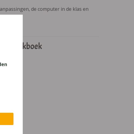
aanpassingen, de computer in de klas en
 Leerwerkboek
den