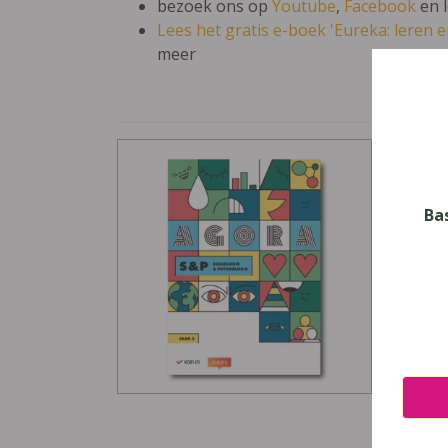
bezoek ons op
Youtube
,
Facebook
en 
Lees het gratis e-boek 'Eureka: leren en
meer
Agor
Vak
Mens 
Ba
Nive
Secun
Leerj
3
Uitge
Van I
ISBN