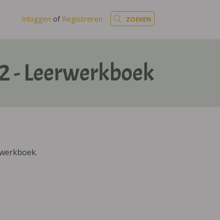
Inloggen
of
Registreren
ZOEKEN
 2 - Leerwerkboek
rwerkboek.