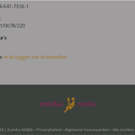
4-641-7316-1
t
1/0078/220
a's
ve
in te loggen om te bestellen.
26 | Eureka ADIBib •
Privacybeleid
•
Algemene Voorwaarden
• Alle rechte