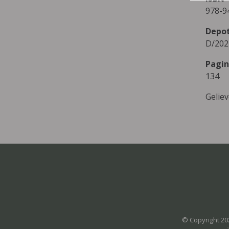
978-9
Depo
D/202
Pagin
134
Gelie
© Copyright 20