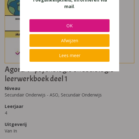
mail
.
OK
Afwijzen
Lees meer
Agora 4 - psychologie en sociologie
leerwerkboek deel 1
Niveau
Secundair Onderwijs - ASO, Secundair Onderwijs
Leerjaar
4
Uitgeverij
Van In