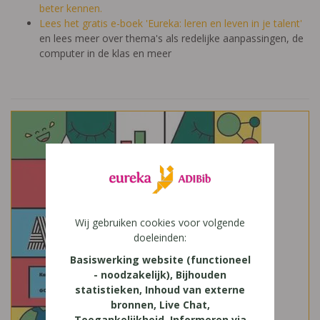
beter kennen.
Lees het gratis e-boek 'Eureka: leren en leven in je talent'
en lees meer over thema's als redelijke aanpassingen, de
computer in de klas en meer
Wij gebruiken cookies voor volgende
doeleinden:
Basiswerking website (functioneel
- noodzakelijk), Bijhouden
statistieken, Inhoud van externe
bronnen, Live Chat,
Toegankelijkheid, Informeren via