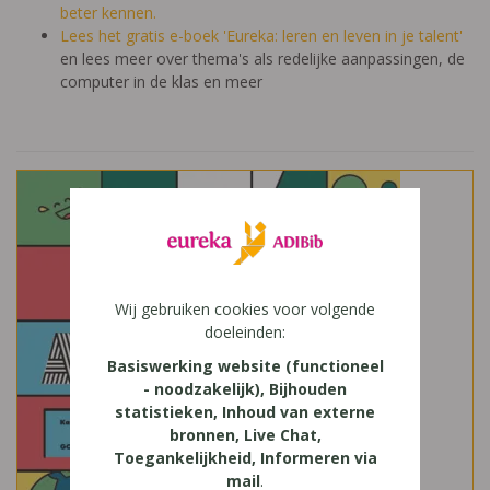
beter kennen.
Lees het gratis e-boek 'Eureka: leren en leven in je talent'
en lees meer over thema's als redelijke aanpassingen, de
computer in de klas en meer
Wij gebruiken cookies voor volgende
doeleinden:
Basiswerking website (functioneel
- noodzakelijk), Bijhouden
statistieken, Inhoud van externe
bronnen, Live Chat,
Toegankelijkheid, Informeren via
mail
.