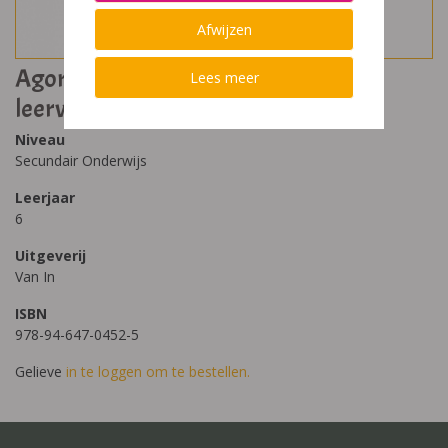
Afwijzen
Agora 6 - uitgebreide filosofie
Lees meer
leerwerkboek
Niveau
Secundair Onderwijs
Leerjaar
6
Uitgeverij
Van In
ISBN
978-94-647-0452-5
Gelieve
in te loggen om te bestellen.