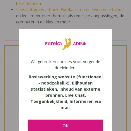
beter kennen.
Lees het gratis e-boek 'Eureka: leren en leven in je talent'
en lees meer over thema's als redelijke aanpassingen, de
computer in de klas en meer
Wij gebruiken cookies voor volgende
doeleinden:
Basiswerking website (functioneel
- noodzakelijk), Bijhouden
statistieken, Inhoud van externe
bronnen, Live Chat,
Toegankelijkheid, Informeren via
mail
.
OK