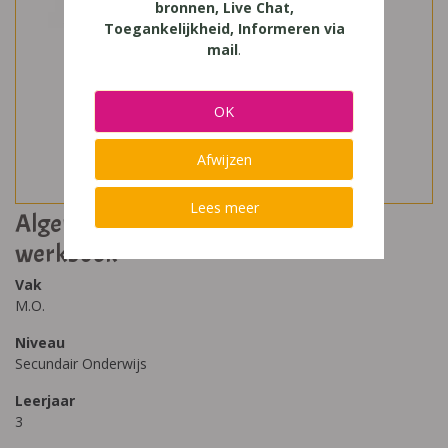
bronnen, Live Chat,
Toegankelijkheid, Informeren via
mail
.
OK
Afwijzen
Lees meer
Algemene Muziekcultuur deel 3
werkboek
Vak
M.O.
Niveau
Secundair Onderwijs
Leerjaar
3