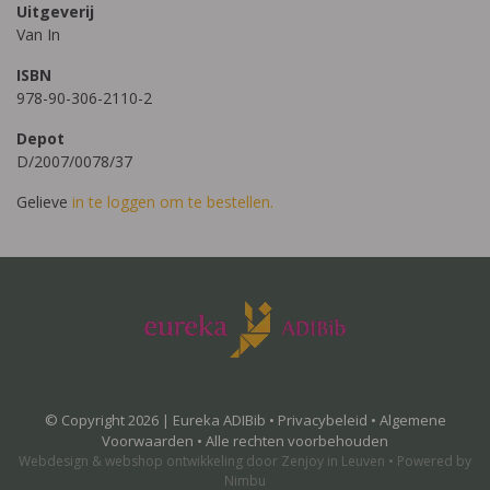
Uitgeverij
Van In
ISBN
978-90-306-2110-2
Depot
D/2007/0078/37
Gelieve
in te loggen om te bestellen.
© Copyright 2026 | Eureka ADIBib •
Privacybeleid
•
Algemene
Voorwaarden
• Alle rechten voorbehouden
Webdesign
&
webshop ontwikkeling
door
Zenjoy in Leuven
•
Powered by
Nimbu