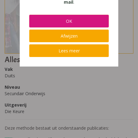
mail
.
OK
Afwijzen
Lees meer
Alles im grif - Upd@te 3 (2018)
Vak
Duits
Niveau
Secundair Onderwijs
Uitgeverij
Die Keure
Deze methode bestaat uit onderstaande publicaties: