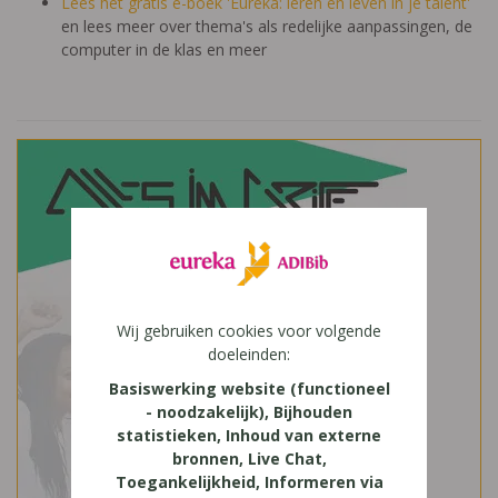
Lees het gratis e-boek 'Eureka: leren en leven in je talent'
en lees meer over thema's als redelijke aanpassingen, de
computer in de klas en meer
Wij gebruiken cookies voor volgende
doeleinden:
Basiswerking website (functioneel
- noodzakelijk), Bijhouden
statistieken, Inhoud van externe
bronnen, Live Chat,
Toegankelijkheid, Informeren via