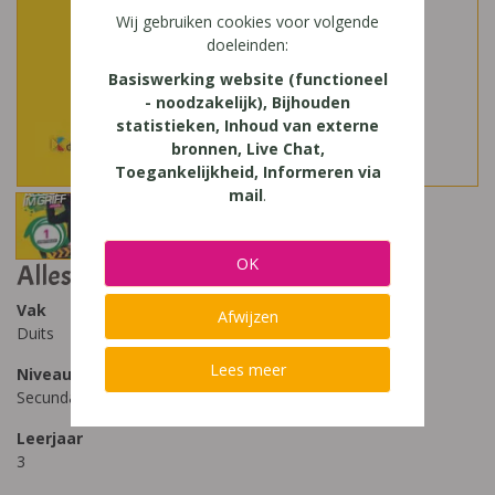
Wij gebruiken cookies voor volgende
doeleinden:
Basiswerking website (functioneel
- noodzakelijk), Bijhouden
statistieken, Inhoud van externe
bronnen, Live Chat,
Toegankelijkheid, Informeren via
mail
.
OK
Alles im Griff 1 update
Vak
Afwijzen
Duits
Lees meer
Niveau
Secundair Onderwijs - ASO
Leerjaar
3