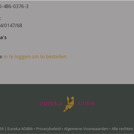
0-486-0376-3
t
4/0147/68
a's
ve
in te loggen om te bestellen.
26 | Eureka ADIBib •
Privacybeleid
•
Algemene Voorwaarden
• Alle rechte