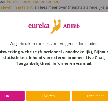
leer
Eureka Leuven beter kennen.
 leven in je talent'
en lees meer over thema's als redelijke 
s im Griff 1 update (2014)
Wij gebruiken cookies voor volgende doeleinden:
siswerking website (functioneel - noodzakelijk), Bijhou
statistieken, Inhoud van externe bronnen, Live Chat,
au
Toegankelijkheid, Informeren via mail
.
dair Onderwijs
aar
verij
OK
Afwijzen
Lees meer
eure