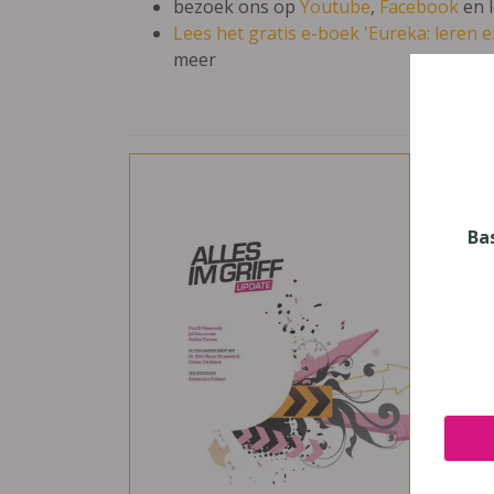
bezoek ons op
Youtube
,
Facebook
en 
Lees het gratis e-boek 'Eureka: leren en
meer
Alle
Vak
Duits
Ba
Nive
Secun
Leerj
1
Uitge
Die K
ISBN