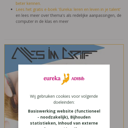
beter kennen.
Lees het gratis e-boek 'Eureka: leren en leven in je talent'
en lees meer over thema's als redelijke aanpassingen, de
computer in de klas en meer
Wij gebruiken cookies voor volgende
doeleinden:
Basiswerking website (functioneel
- noodzakelijk), Bijhouden
statistieken, Inhoud van externe