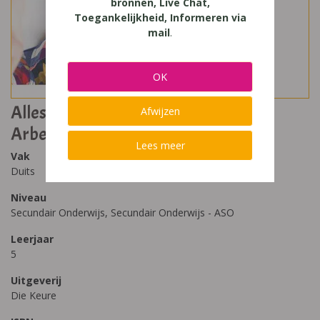
bronnen, Live Chat,
Toegankelijkheid, Informeren via
mail
.
OK
Alles Im Griff 2 Upd@te Lehr- und
Afwijzen
Arbeitsbuch
Lees meer
Vak
Duits
Niveau
Secundair Onderwijs, Secundair Onderwijs - ASO
Leerjaar
5
Uitgeverij
Die Keure