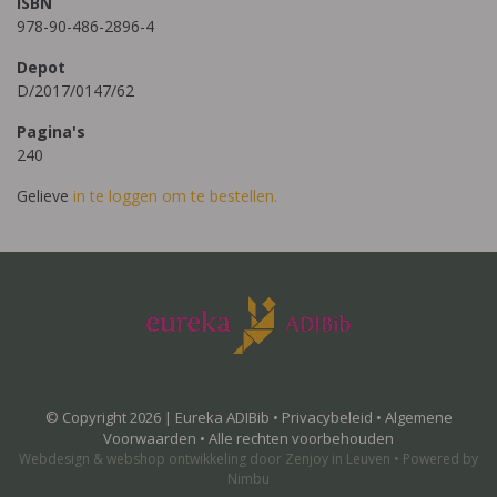
ISBN
978-90-486-2896-4
Depot
D/2017/0147/62
Pagina's
240
Gelieve
in te loggen om te bestellen.
© Copyright 2026 | Eureka ADIBib •
Privacybeleid
•
Algemene
Voorwaarden
• Alle rechten voorbehouden
Webdesign
&
webshop ontwikkeling
door
Zenjoy in Leuven
•
Powered by
Nimbu