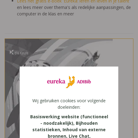
Lees het gratis e-boek 'Eureka: leren en leven in je talent'
en lees meer over thema's als redelijke aanpassingen, de
computer in de klas en meer
Wij gebruiken cookies voor volgende
doeleinden:
Basiswerking website (functioneel
- noodzakelijk), Bijhouden
statistieken, Inhoud van externe
bronnen, Live Chat,