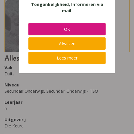
Toegankelijkheid, Informeren via
mail
.
OK
Afwijzen
Alles im griff 2T
Lees meer
Vak
Duits
Niveau
Secundair Onderwijs, Secundair Onderwijs - TSO
Leerjaar
5
Uitgeverij
Die Keure