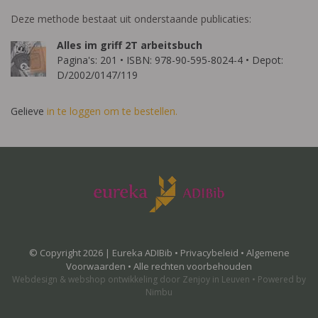
Deze methode bestaat uit onderstaande publicaties:
Alles im griff 2T arbeitsbuch
Pagina's: 201 • ISBN: 978-90-595-8024-4 • Depot:
D/2002/0147/119
Gelieve
in te loggen om te bestellen.
© Copyright 2026 | Eureka ADIBib •
Privacybeleid
•
Algemene
Voorwaarden
• Alle rechten voorbehouden
Webdesign
&
webshop ontwikkeling
door
Zenjoy in Leuven
•
Powered by
Nimbu