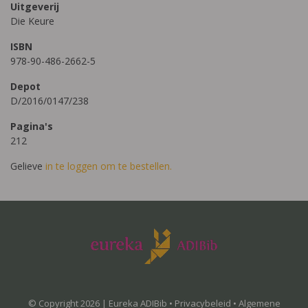
Uitgeverij
Die Keure
ISBN
978-90-486-2662-5
Depot
D/2016/0147/238
Pagina's
212
Gelieve
in te loggen om te bestellen.
© Copyright 2026 | Eureka ADIBib •
Privacybeleid
•
Algemene