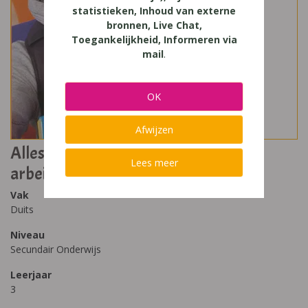
statistieken, Inhoud van externe
bronnen, Live Chat,
Toegankelijkheid, Informeren via
mail
.
OK
Afwijzen
Alles Im Griff Upd@te 1 Lehr- und
Lees meer
arbeitsbuch
Vak
Duits
Niveau
Secundair Onderwijs
Leerjaar
3