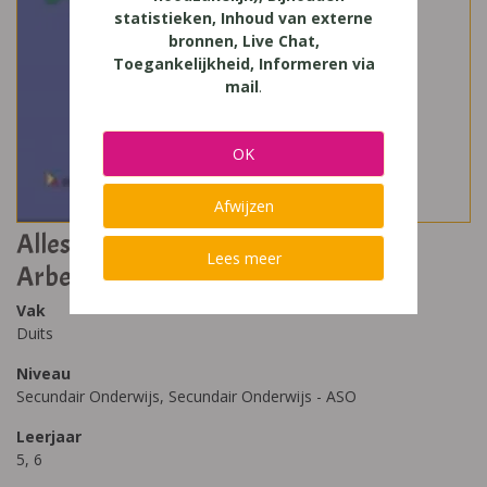
statistieken, Inhoud van externe
bronnen, Live Chat,
Toegankelijkheid, Informeren via
mail
.
OK
Afwijzen
Alles im Griff update 3T Lehr- und
Lees meer
Arbeitsbuch
Vak
Duits
Niveau
Secundair Onderwijs, Secundair Onderwijs - ASO
Leerjaar
5, 6