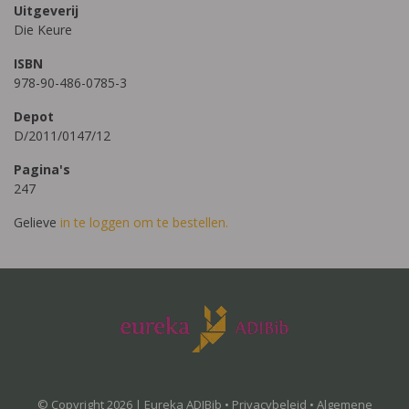
Uitgeverij
Die Keure
ISBN
978-90-486-0785-3
Depot
D/2011/0147/12
Pagina's
247
Gelieve
in te loggen om te bestellen.
© Copyright 2026 | Eureka ADIBib •
Privacybeleid
•
Algemene