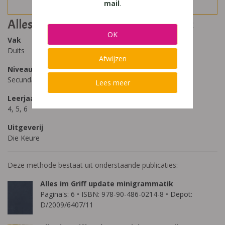
mail
.
Alles im Griff update minigrammatik
OK
Vak
Duits
Afwijzen
Niveau
Secundair Onderwijs, Secundair Onderwijs - ASO
Lees meer
Leerjaar
4, 5, 6
Uitgeverij
Die Keure
Deze methode bestaat uit onderstaande publicaties:
Alles im Griff update minigrammatik
Pagina's: 6 • ISBN: 978-90-486-0214-8 • Depot:
D/2009/6407/11