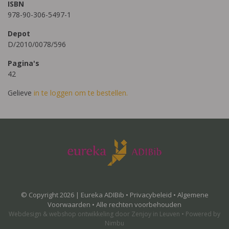
ISBN
978-90-306-5497-1
Depot
D/2010/0078/596
Pagina's
42
Gelieve
in te loggen om te bestellen.
© Copyright 2026 | Eureka ADIBib •
Privacybeleid
•
Algemene
Voorwaarden
• Alle rechten voorbehouden
Webdesign
&
webshop ontwikkeling
door
Zenjoy in Leuven
•
Powered by
Nimbu