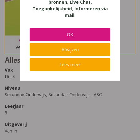
bronnen, Live Chat,
Toegankelijkheid, Informeren via
mail
.
OK
Afwijzen
Alles klar ? 2 X-tra 1
Lees meer
Vak
Duits
Niveau
Secundair Onderwijs, Secundair Onderwijs - ASO
Leerjaar
5
Uitgeverij
Van In