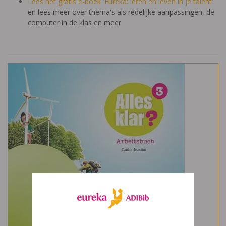
Lees het gratis e-boek 'Eureka: leren en leven in je talent'
en lees meer over thema's als redelijke aanpassingen, de
computer in de klas en meer