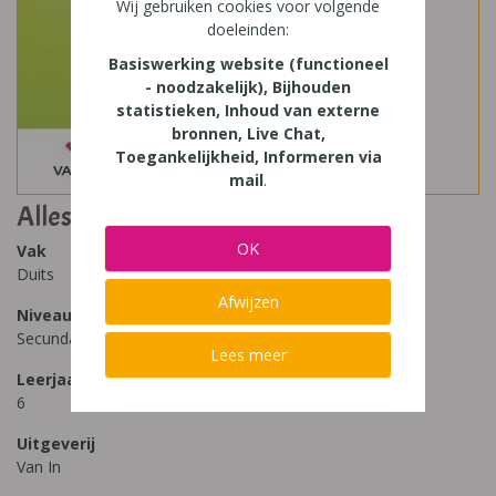
Wij gebruiken cookies voor volgende
doeleinden:
Basiswerking website (functioneel
- noodzakelijk), Bijhouden
statistieken, Inhoud van externe
bronnen, Live Chat,
Toegankelijkheid, Informeren via
mail
.
Alles klar 3
OK
Vak
Duits
Afwijzen
Niveau
Secundair Onderwijs, Secundair Onderwijs - ASO
Lees meer
Leerjaar
6
Uitgeverij
Van In