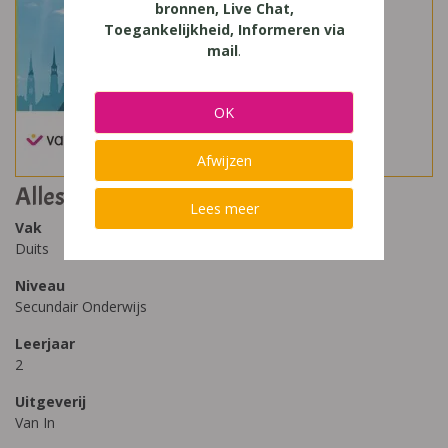
bronnen, Live Chat,
Toegankelijkheid, Informeren via
mail
.
OK
Afwijzen
Alles Klar! Aktuell 2
Lees meer
Vak
Duits
Niveau
Secundair Onderwijs
Leerjaar
2
Uitgeverij
Van In