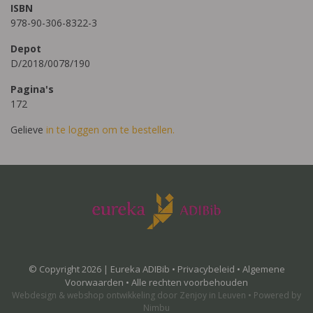
ISBN
978-90-306-8322-3
Depot
D/2018/0078/190
Pagina's
172
Gelieve
in te loggen om te bestellen.
© Copyright 2026 | Eureka ADIBib •
Privacybeleid
•
Algemene
Voorwaarden
• Alle rechten voorbehouden
Webdesign
&
webshop ontwikkeling
door
Zenjoy in Leuven
•
Powered by
Nimbu