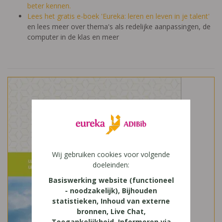
beter kennen.
Lees het gratis e-boek 'Eureka: leren en leven in je talent'
en lees meer over thema's als redelijke aanpassingen, de
computer in de klas en meer
Wij gebruiken cookies voor volgende
doeleinden:
Basiswerking website (functioneel
- noodzakelijk), Bijhouden
statistieken, Inhoud van externe
bronnen, Live Chat,
Toegankelijkheid, Informeren via