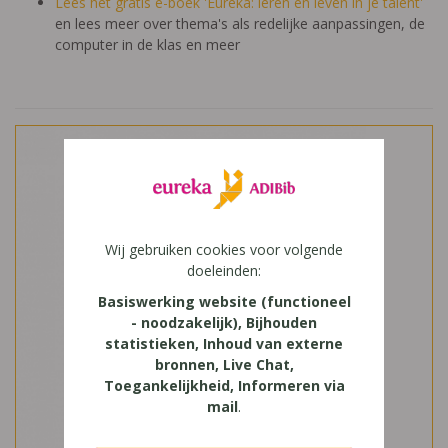
Lees het gratis e-boek 'Eureka: leren en leven in je talent'
en lees meer over thema's als redelijke aanpassingen, de
computer in de klas en meer
Wij gebruiken cookies voor volgende
doeleinden:
Basiswerking website (functioneel
- noodzakelijk), Bijhouden
statistieken, Inhoud van externe
bronnen, Live Chat,
Toegankelijkheid, Informeren via
mail
.